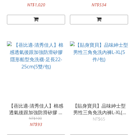
NT$1,020
NT$534
22~25cm(5雙/包x12入)
22~25cm(5雙/包x6入)
【蓓比適-清秀佳人】棉感
【貼身寶貝】品味紳士型
透氣後跟加強防滑矽膠 隱
男性三角免洗內褲L-XL(5
形船型免洗襪-足長22-
NT$100
件/包)
NT$65
NT$93
25cm(5雙/包)