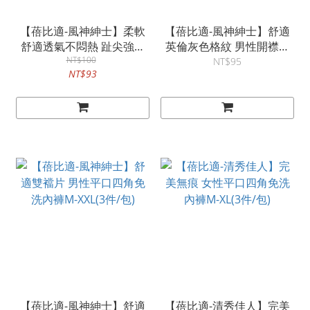
【蓓比適-風神紳士】柔軟
【蓓比適-風神紳士】舒適
舒適透氣不悶熱 趾尖強化
英倫灰色格紋 男性開襟四
中筒免洗襪 男女適用-白色
NT$100
角平口免洗褲L-XXL(3件/包)
NT$95
NT$93
(5雙/包)
【蓓比適-風神紳士】舒適
【蓓比適-清秀佳人】完美