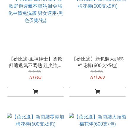
【蓓比適-風神紳士】柔軟
【蓓比適】新包裝大頭熊
舒適透氣不悶熱 趾尖強化
棉花棒(600支x5包)
中筒免洗襪 男女適用-黑色
NT$100
NT$400
NT$93
NT$360
(5雙/包)