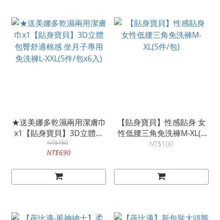
★送美娜多乾濕兩用潔膚巾
【貼身寶貝】性感貼身 女
x1【貼身寶貝】3D立體包
性低腰三角免洗褲M-XL(5
臀舒適棉感 坐月子專用免
NT$780
件/包)
NT$100
NT$690
洗褲L-XXL(5件/包x6入)