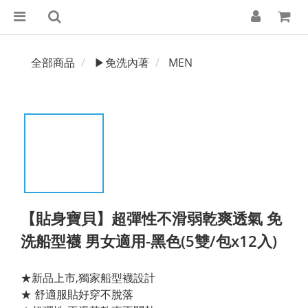
全部商品
▶免洗內著
MEN
【貼身寶貝】超彈性不滑弱乾爽透氣 免
洗船型襪 男女適用-黑色(5雙/包x12入)
★新品上市,獨家船型襪設計
★ 舒適服貼好穿不脫落