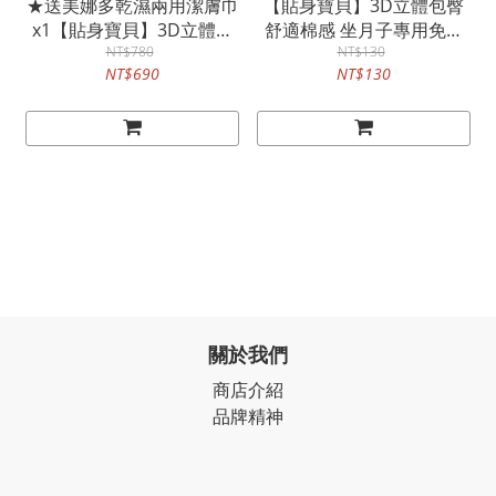
★送美娜多乾濕兩用潔膚巾
【貼身寶貝】3D立體包臀
x1【貼身寶貝】3D立體包
舒適棉感 坐月子專用免洗
臀舒適棉感 坐月子專用免
NT$780
褲L-XXL(5件/包)
NT$130
NT$690
NT$130
洗褲L-XXL(5件/包x6入)
關於我們
商店介紹
品牌精神