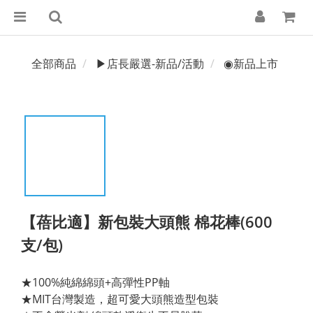
全部商品
▶店長嚴選-新品/活動
◉新品上市
【蓓比適】新包裝大頭熊 棉花棒(600
支/包)
★100%純綿綿頭+高彈性PP軸
★MIT台灣製造，超可愛大頭熊造型包裝