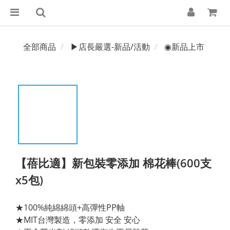
全部商品
▶店長嚴選-新品/活動
◉新品上市
【蓓比適】新包裝零添加 棉花棒(600支
x5包)
★100%純綿綿頭+高彈性PP軸
★MIT台灣製造，零添加 安全 安心