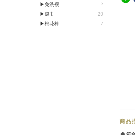
▶免洗襪
▶濕巾
20
▶棉花棒
7
商品
◆ 符