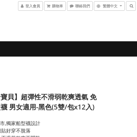
登入會員
購物車
聯絡我們
繁體中文
寶貝】超彈性不滑弱乾爽透氣 免
襪 男女適用-黑色(5雙/包x12入)
市,獨家船型襪設計
服貼好穿不脫落