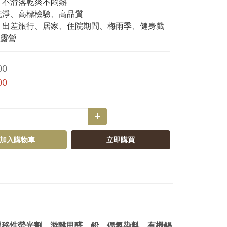
 不滑落乾爽不悶熱
洗淨、高標檢驗、高品質
、出差旅行、居家、住院期間、梅雨季、健身戲
露營
00
00
加入購物車
立即購買
可遷移性螢光劑、游離甲醛、鉛、偶氮染料、有機錫