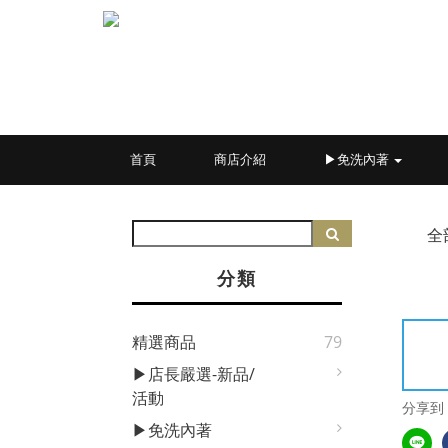
首頁
商店介紹
▶免洗內著
全
分類
精選商品
79
▶店長嚴選-新品/
活動
分享到
▶免洗內著