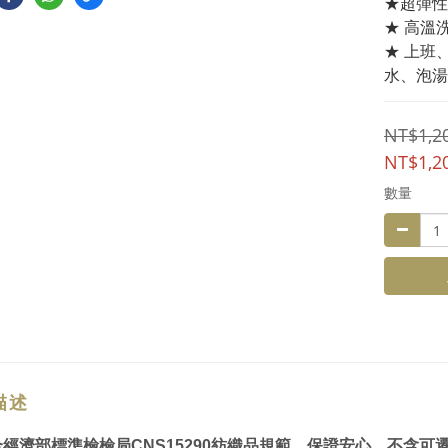
★超彈性
★ 高溫
★ 上班
水、泡湯
NT$1,2
NT$1,2
數量
描述
合經濟部標準檢檢局CNS15290紡織品規範，保證安心。不含