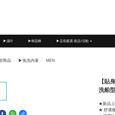
▶濕巾
▶棉花棒
▶店長嚴選-新品/活動
部商品
▶免洗內著
MEN
【貼身
洗船型
★新品上
★ 舒適