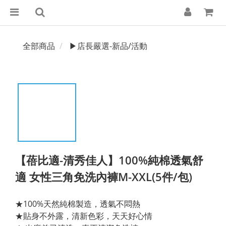
全部商品
▶店長嚴選-新品/活動
【蓓比適-清秀佳人】100%純棉透氣舒
適 女性三角免洗內褲M-XXL(5件/包)
★100%天然純棉製造，透氣不悶熱
★貼身不外露，清新色彩，天天好心情