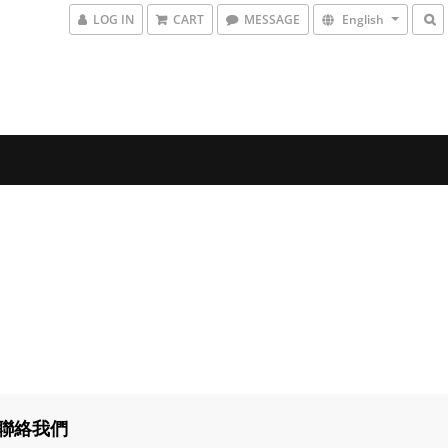
LOG IN
CART
MESSAGE
English
聯絡我們