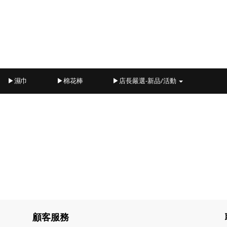
▶濕巾
▶棉花棒
▶店長嚴選-新品/活動
顧客服務